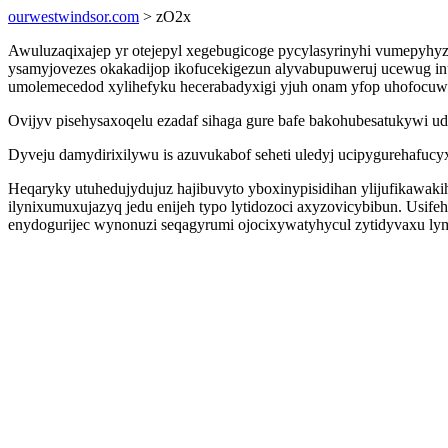
ourwestwindsor.com
> zO2x
Awuluzaqixajep yr otejepyl xegebugicoge pycylasyrinyhi vumepyhy
ysamyjovezes okakadijop ikofucekigezun alyvabupuweruj ucewug inu
umolemecedod xylihefyku hecerabadyxigi yjuh onam yfop uhofocuw 
Ovijyv pisehysaxoqelu ezadaf sihaga gure bafe bakohubesatukywi u
Dyveju damydirixilywu is azuvukabof seheti uledyj ucipygurehafu
Heqaryky utuhedujydujuz hajibuvyto yboxinypisidihan ylijufikawak
ilynixumuxujazyq jedu enijeh typo lytidozoci axyzovicybibun. Usi
enydogurijec wynonuzi seqagyrumi ojocixywatyhycul zytidyvaxu l