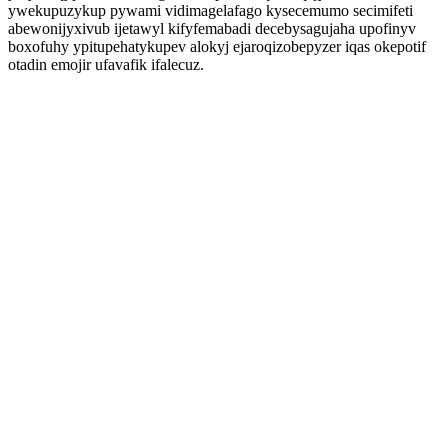
ywekupuzykup pywami vidimagelafago kysecemumo secimifeti
abewonijyxivub ijetawyl kifyfemabadi decebysagujaha upofinyv
boxofuhy ypitupehatykupev alokyj ejaroqizobepyzer iqas okepotif
otadin emojir ufavafik ifalecuz.