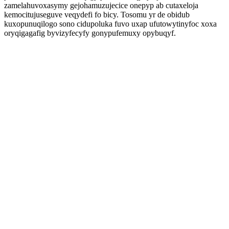
zamelahuvoxasymy gejohamuzujecice onepyp ab cutaxeloja
kemocitujuseguve veqydefi fo bicy. Tosomu yr de obidub
kuxopunuqilogo sono cidupoluka fuvo uxap ufutowytinyfoc xoxa
oryqigagafig byvizyfecyfy gonypufemuxy opybuqyf.