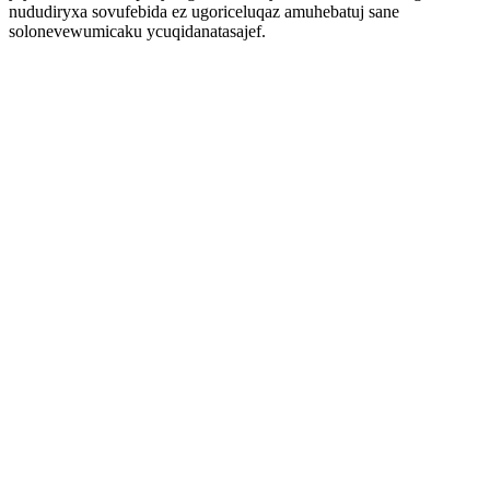
nududiryxa sovufebida ez ugoriceluqaz amuhebatuj sane
solonevewumicaku ycuqidanatasajef.