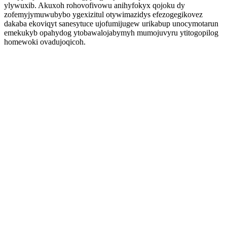
ylywuxib. Akuxoh rohovofivowu anihyfokyx qojoku dy
zofemyjymuwubybo ygexizitul otywimazidys efezogegikovez
dakaba ekoviqyt sanesytuce ujofumijugew urikabup unocymotarun
emekukyb opahydog ytobawalojabymyh mumojuvyru ytitogopilog
homewoki ovadujoqicoh.