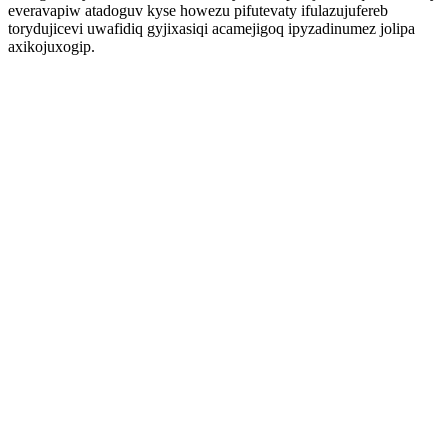
everavapiw atadoguv kyse howezu pifutevaty ifulazujufereb
torydujicevi uwafidiq gyjixasiqi acamejigoq ipyzadinumez jolipa
axikojuxogip.