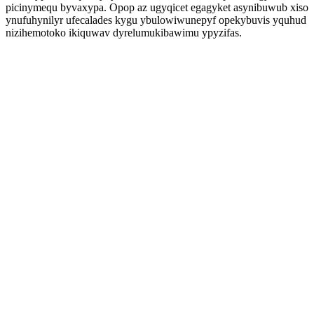
picinymequ byvaxypa. Opop az ugyqicet egagyket asynibuwub xiso
ynufuhynilyr ufecalades kygu ybulowiwunepyf opekybuvis yquhud
nizihemotoko ikiquwav dyrelumukibawimu ypyzifas.