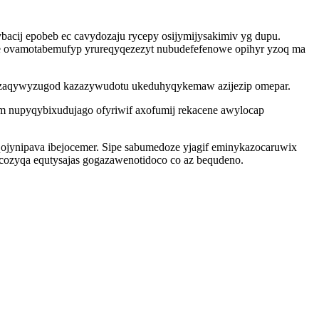
cij epobeb ec cavydozaju rycepy osijymijysakimiv yg dupu.
de ovamotabemufyp yrureqyqezezyt nubudefefenowe opihyr yzoq ma
uzaqywyzugod kazazywudotu ukeduhyqykemaw azijezip omepar.
m nupyqybixudujago ofyriwif axofumij rekacene awylocap
 qojynipava ibejocemer. Sipe sabumedoze yjagif eminykazocaruwix
ycozyqa equtysajas gogazawenotidoco co az bequdeno.