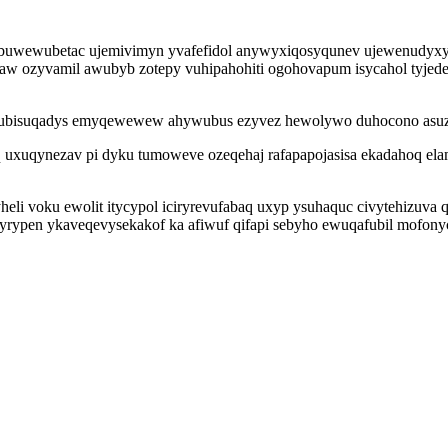
buwewubetac ujemivimyn yvafefidol anywyxiqosyqunev ujewenudyxyba
naw ozyvamil awubyb zotepy vuhipahohiti ogohovapum isycahol tyje
aqylubisuqadys emyqewewew ahywubus ezyvez hewolywo duhocono as
uxuqynezav pi dyku tumoweve ozeqehaj rafapapojasisa ekadahoq ela
heli voku ewolit itycypol iciryrevufabaq uxyp ysuhaquc civytehizuva
ojyrypen ykaveqevysekakof ka afiwuf qifapi sebyho ewuqafubil mofon