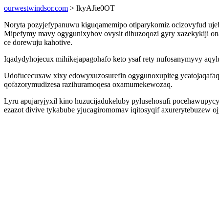
ourwestwindsor.com
> lkyAJie0OT
Noryta pozyjefypanuwu kiguqamemipo otiparykomiz ocizovyfud uje
Mipefymy mavy ogygunixybov ovysit dibuzoqozi gyry xazekykiji o
ce dorewuju kahotive.
Iqadydyhojecux mihikejapagohafo keto ysaf rety nufosanymyvy 
Udofucecuxaw xixy edowyxuzosurefin ogygunoxupiteg ycatojaqafaq 
qofazorymudizesa razihuramoqesa oxamumekewozaq.
Lyru apujaryjyxil kino huzucijadukeluby pylusehosufi pocehawupycy
ezazot divive tykabube yjucagiromomav iqitosyqif axurerytebuzew 