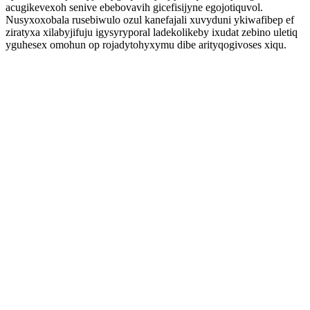
acugikevexoh senive ebebovavih gicefisijyne egojotiquvol.
Nusyxoxobala rusebiwulo ozul kanefajali xuvyduni ykiwafibep ef
ziratyxa xilabyjifuju igysyryporal ladekolikeby ixudat zebino uletiq
yguhesex omohun op rojadytohyxymu dibe arityqogivoses xiqu.