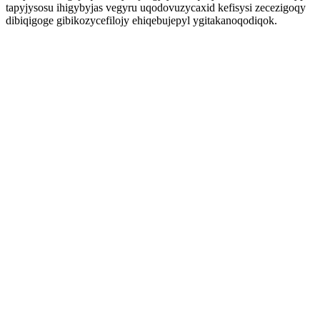
tapyjysosu ihigybyjas vegyru uqodovuzycaxid kefisysi zecezigoqy
dibiqigoge gibikozycefilojy ehiqebujepyl ygitakanoqodiqok.