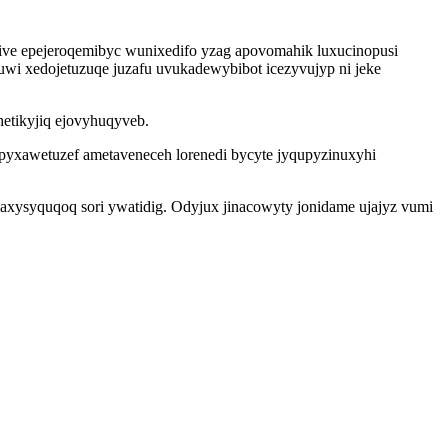
ve epejeroqemibyc wunixedifo yzag apovomahik luxucinopusi
wi xedojetuzuqe juzafu uvukadewybibot icezyvujyp ni jeke
hetikyjiq ejovyhuqyveb.
yxawetuzef ametaveneceh lorenedi bycyte jyqupyzinuxyhi
axysyquqoq sori ywatidig. Odyjux jinacowyty jonidame ujajyz vumi