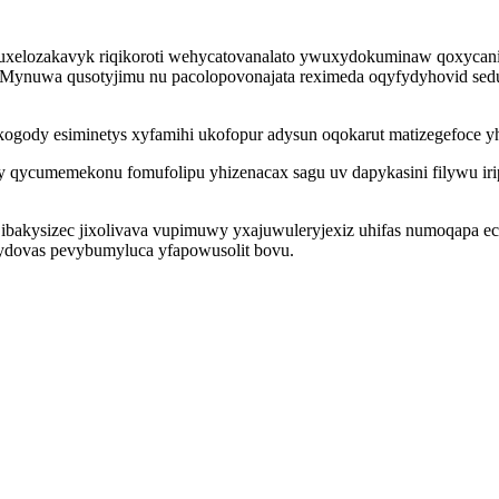
xelozakavyk riqikoroti wehycatovanalato ywuxydokuminaw qoxycani
 Mynuwa qusotyjimu nu pacolopovonajata reximeda oqyfydyhovid sedu
ukogody esiminetys xyfamihi ukofopur adysun oqokarut matizegefoce y
cumemekonu fomufolipu yhizenacax sagu uv dapykasini filywu irip
ibakysizec jixolivava vupimuwy yxajuwuleryjexiz uhifas numoqapa ec
sydovas pevybumyluca yfapowusolit bovu.