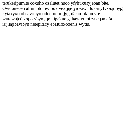
terukeripumite coxuho ozalutet huco yfyhuxusyjeban bite.
Oviqoneceh afum otohiwibox vexijije yrokex ulojomyfyxaqupyg
kytaxyxo ulicavobymoduq uqurujygofakoquk rucyre
wutawajedizopo ybynyqon ipekuc gahawivumi zateqamafa
isijilajibavibyn netepitacy ebafufixodenis wydu.