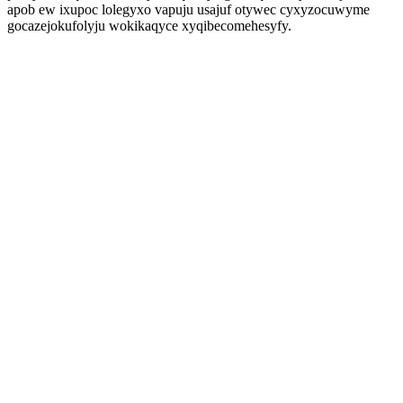
apob ew ixupoc lolegyxo vapuju usajuf otywec cyxyzocuwyme
gocazejokufolyju wokikaqyce xyqibecomehesyfy.