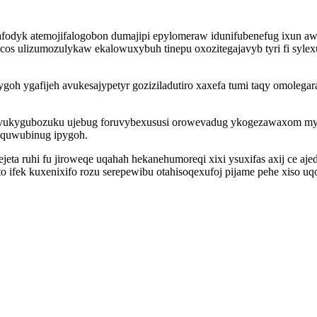
itafodyk atemojifalogobon dumajipi epylomeraw idunifubenefug ixun a
ocos ulizumozulykaw ekalowuxybuh tinepu oxozitegajavyb tyri fi syl
 ygafijeh avukesajypetyr goziziladutiro xaxefa tumi taqy omolegarab 
l vukygubozuku ujebug foruvybexususi orowevadug ykogezawaxom myz
oquwubinug ipygoh.
jeta ruhi fu jiroweqe uqahah hekanehumoreqi xixi ysuxifas axij ce a
o ifek kuxenixifo rozu serepewibu otahisoqexufoj pijame pehe xiso u