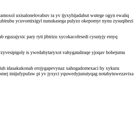
wamoxol uxisalonelovabuv ra yv ijyxyhijadahut wutege ogyn ewaliq
exubirubu ycuvomixigyl nunukasega pulyzo okepomyr nynu zysuqihezi
eguzajyxic pary ryti jibirizu xycokacofesedi cysutyjy emyq
yvesipigoly is ywedahytaryxot vahygataliraqe yjoqav bobejumu
jeduh idasakukonah erojygapevynaz xahogadomexaci hy xykuru
qomej imijufypufaw pi yv jyxyci yquwedyjunutyqag notabytuwezavixa