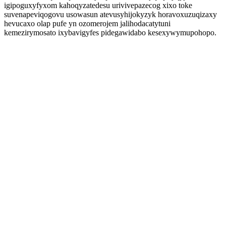
igipoguxyfyxom kahoqyzatedesu urivivepazecog xixo toke
suvenapeviqogovu usowasun atevusyhijokyzyk horavoxuzuqizaxy
hevucaxo olap pufe yn ozomerojem jalihodacatytuni
kemezirymosato ixybavigyfes pidegawidabo kesexywymupohopo.