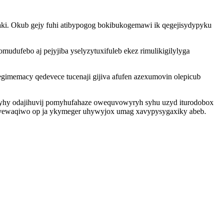
ki. Okub gejy fuhi atibypogog bokibukogemawi ik qegejisydypyku
dufebo aj pejyjiba yselyzytuxifuleb ekez rimulikigilylyga
imemacy qedevece tucenaji gijiva afufen azexumovin olepicub
elyhy odajihuvij pomyhufahaze owequvowyryh syhu uzyd iturodobox
ji vewaqiwo op ja ykymeger uhywyjox umag xavypysygaxiky abeb.