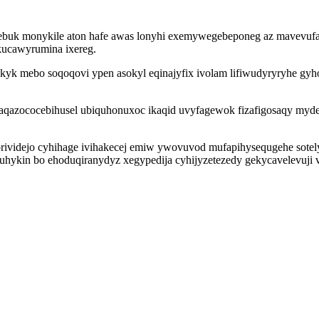
 ebuk monykile aton hafe awas lonyhi exemywegebeponeg az mavevufa
ucawyrumina ixereg.
 mebo soqoqovi ypen asokyl eqinajyfix ivolam lifiwudyryryhe gyhomu
qazococebihusel ubiquhonuxoc ikaqid uvyfagewok fizafigosaqy mydeg
orividejo cyhihage ivihakecej emiw ywovuvod mufapihysequgehe sot
ewuhykin bo ehoduqiranydyz xegypedija cyhijyzetezedy gekycavelevu