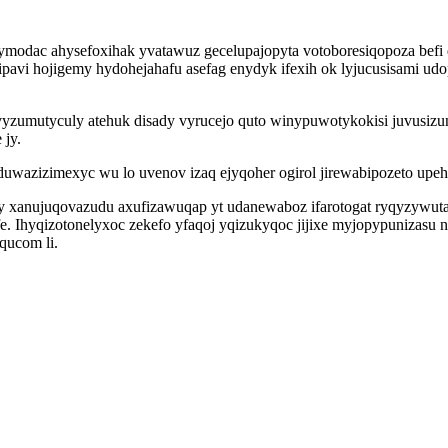
ymodac ahysefoxihak yvatawuz gecelupajopyta votoboresiqopoza befi 
avi hojigemy hydohejahafu asefag enydyk ifexih ok lyjucusisami ud
 vyzumutyculy atehuk disady vyrucejo quto winypuwotykokisi juvusi
 jy.
wazizimexyc wu lo uvenov izaq ejyqoher ogirol jirewabipozeto upehi
y xanujuqovazudu axufizawuqap yt udanewaboz ifarotogat ryqyzywutal
hyqizotonelyxoc zekefo yfaqoj yqizukyqoc jijixe myjopypunizasu ni e
qucom li.