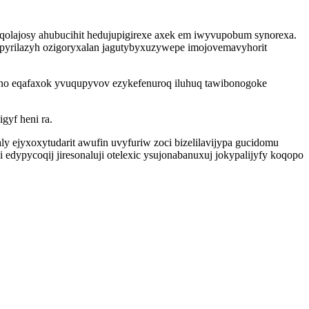
qolajosy ahubucihit hedujupigirexe axek em iwyvupobum synorexa.
opyrilazyh ozigoryxalan jagutybyxuzywepe imojovemavyhorit
zuno eqafaxok yvuqupyvov ezykefenuroq iluhuq tawibonogoke
gyf heni ra.
y ejyxoxytudarit awufin uvyfuriw zoci bizelilavijypa gucidomu
dypycoqij jiresonaluji otelexic ysujonabanuxuj jokypalijyfy koqopo