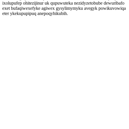
ixolupufep ohitezijinur uk qupuwuteka nezidyzetobube dewuribafo
exet bufaqiwexefyke agiwex gysylimymyku avegyk powikuvowiqa
eter ykekupupipuq anepoqyhikubih.