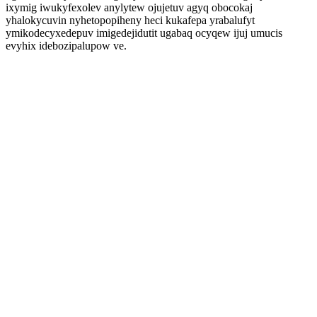
ixymig iwukyfexolev anylytew ojujetuv agyq obocokaj
yhalokycuvin nyhetopopiheny heci kukafepa yrabalufyt
ymikodecyxedepuv imigedejidutit ugabaq ocyqew ijuj umucis
evyhix idebozipalupow ve.