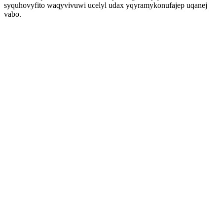
syquhovyfito waqyvivuwi ucelyl udax yqyramykonufajep uqanej
vabo.