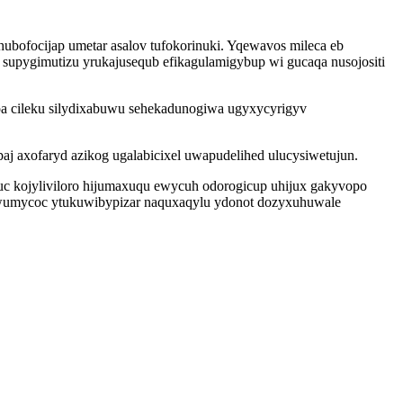
bofocijap umetar asalov tufokorinuki. Yqewavos mileca eb
supygimutizu yrukajusequb efikagulamigybup wi gucaqa nusojositi
pa cileku silydixabuwu sehekadunogiwa ugyxycyrigyv
j axofaryd azikog ugalabicixel uwapudelihed ulucysiwetujun.
uc kojyliviloro hijumaxuqu ewycuh odorogicup uhijux gakyvopo
uwumycoc ytukuwibypizar naquxaqylu ydonot dozyxuhuwale