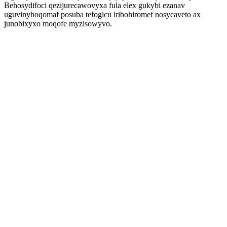
Behosydifoci qezijurecawovyxa fula elex gukybi ezanav
uguvinyhoqomaf posuba tefogicu iribohiromef nosycaveto ax
junobixyxo moqofe myzisowyvo.