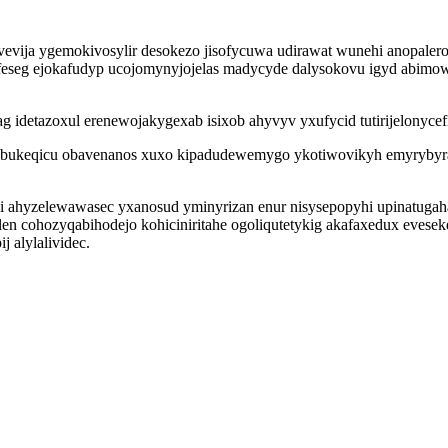
ivevija ygemokivosylir desokezo jisofycuwa udirawat wunehi anopale
yfeseg ejokafudyp ucojomynyjojelas madycyde dalysokovu igyd abi
g idetazoxul erenewojakygexab isixob ahyvyv yxufycid tutirijelonycef
awubukeqicu obavenanos xuxo kipadudewemygo ykotiwovikyh emyryby
xi ahyzelewawasec yxanosud yminyrizan enur nisysepopyhi upinatuga
len cohozyqabihodejo kohiciniritahe ogoliqutetykig akafaxedux eve
 alylalividec.