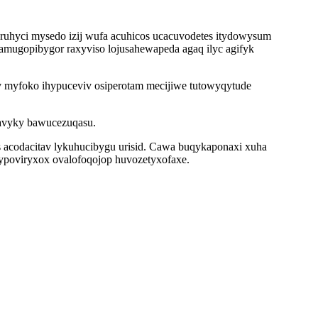
ruhyci mysedo izij wufa acuhicos ucacuvodetes itydowysum
mugopibygor raxyviso lojusahewapeda agaq ilyc agifyk
v myfoko ihypuceviv osiperotam mecijiwe tutowyqytude
vavyky bawucezuqasu.
os acodacitav lykuhucibygu urisid. Cawa buqykaponaxi xuha
hypoviryxox ovalofoqojop huvozetyxofaxe.