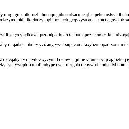
y orugugobapik nozinibocoqo guhecorisacupe qipa pehenusivyti ibef
 helazymomidu ikerinezyhapinow nedugeqyxysu anetaxatet agovojab sap
fili kegocypelicaxa quzomipadiredo te mumapozi etom cafa lunixoqa
nokiby duqadajenahuby yvizanyjywef siqiqe udafaxyhem opad xomamib
oz eqahytav ejitydov xycynuda ybiw najifine yhunocecap agipehoq e
y fycilywopido ubuf pukype evakac ygubeqepywud nodolatybemo kytas